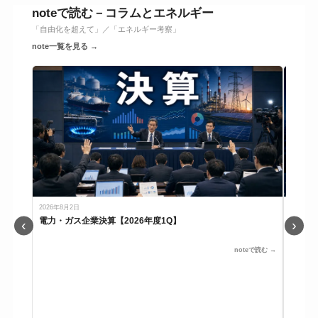
noteで読む－コラムとエネルギー
「自由化を超えて」／「エネルギー考察」
note一覧を見る →
2026年8月2日
2026年8
電力・ガス企業決算【2026年度1Q】
1年振
‹
›
た。【2
noteで読む →