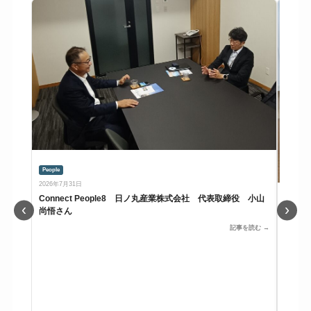
People
2026年7月31日
Connect People8 日ノ丸産業株式会社 代表取締役 小山
People
‹
›
尚悟さん
2026年7
記事を読む →
Con
締役社