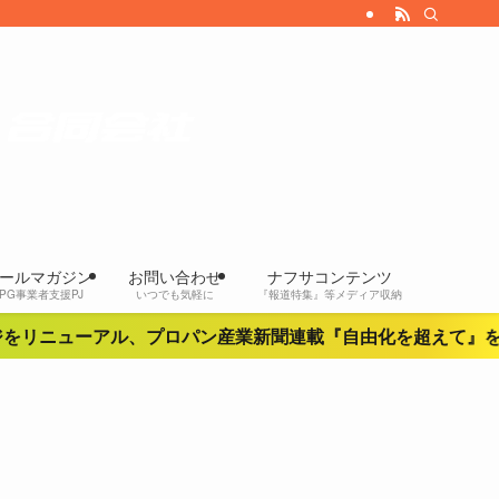
ールマガジン
お問い合わせ
ナフサコンテンツ
LPG事業者支援PJ
いつでも気軽に
『報道特集』等メディア収納
ニューアル、プロパン産業新聞連載『自由化を超えて』をnot