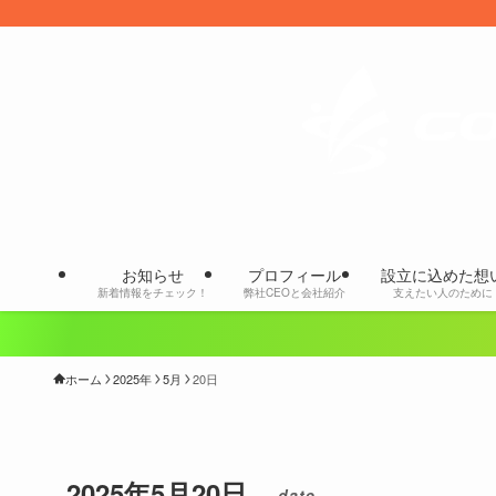
お知らせ
プロフィール
設立に込めた想
新着情報をチェック！
弊社CEOと会社紹介
支えたい人のために
ホーム
2025年
5月
20日
2025年5月20日
– date –