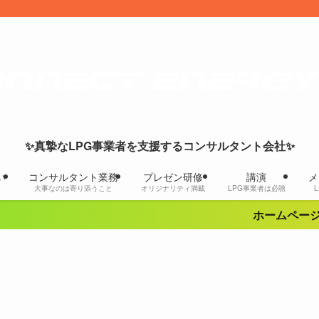
✨真摯なLPG事業者を支援するコンサルタント会社✨
い
コンサルタント業務
プレゼン研修
講演
メ
大事なのは寄り添うこと
オリジナリティ満載
LPG事業者は必聴
ホームページをリ