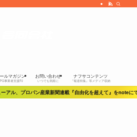
ールマガジン
お問い合わせ
ナフサコンテンツ
LPG事業者支援PJ
いつでも気軽に
『報道特集』等メディア収納
ロパン産業新聞連載『自由化を超えて』をnoteにて無料開放