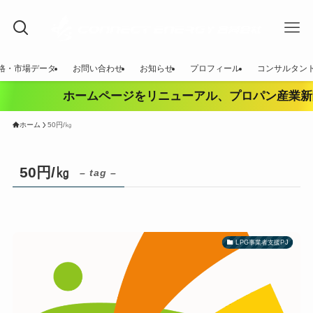
価格・市場データ
お問い合わせ
お知らせ
プロフィール
コンサルタン
ホームページをリニューアル、プロパン産業新
ホーム
50円/㎏
50円/㎏
– tag –
LPG事業者支援PJ