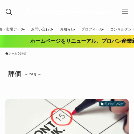
価格・市場データ
お問い合わせ
お知らせ
プロフィール
コンサルタン
ホームページをリニューアル、プロパン産業新
ホーム
評価
評価
– tag –
前を向くブログ