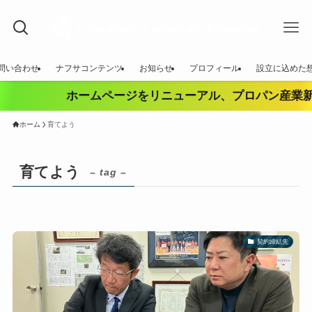
問い合わせ
ナフサコンテンツ
お知らせ
プロフィール
設立に込めた
ホームページをリニューアル、プロパン産業新
ホーム
育てよう
育てよう
– tag –
契約締結先