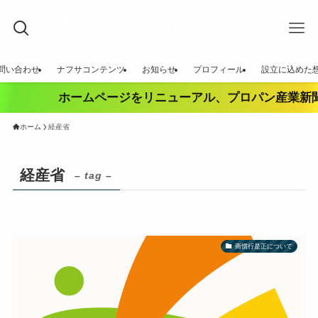
問い合わせ
ナフサコンテンツ
お知らせ
プロフィール
設立に込めた
ホームページをリニューアル、プロパン産業新聞
ホーム
経産省
経産省
– tag –
商慣行是正について