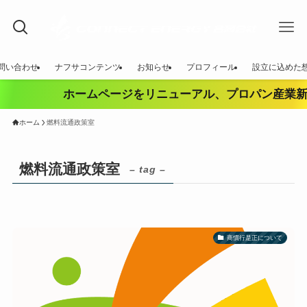
問い合わせ
ナフサコンテンツ
お知らせ
プロフィール
設立に込めた
ホームページをリニューアル、プロパン産業新
ホーム
燃料流通政策室
燃料流通政策室
– tag –
商慣行是正について