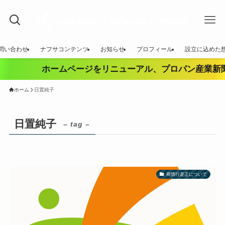
問い合わせ
ナフサコンテンツ
お知らせ
プロフィール
設立に込めた
ホームページをリニューアル、プロパン産業新聞
ホーム
日置純子
日置純子
– tag –
商慣行是正について