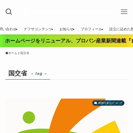
問い合わせ
ナフサコンテンツ
お知らせ
プロフィール
設立に込めた
ホームページをリニューアル、プロパン産業新聞連載『自
ホーム
国交省
国交省
– tag –
商慣行是正について