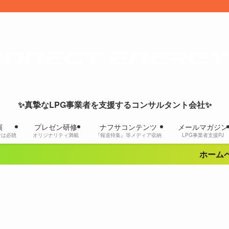
✨真摯なLPG事業者を支援するコンサルタント会社✨
演
プレゼン研修
ナフサコンテンツ
メールマガジン
者は必聴
オリジナリティ満載
『報道特集』等メディア収納
LPG事業者支援PJ
ホームペー