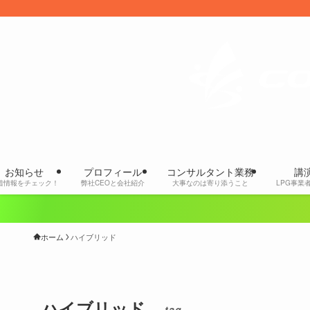
お知らせ
プロフィール
コンサルタント業務
講
着情報をチェック！
弊社CEOと会社紹介
大事なのは寄り添うこと
LPG事業
ホーム
ハイブリッド
ハイブリッド
– tag –