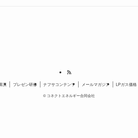
講演
プレゼン研修
ナフサコンテンツ
メールマガジン
LPガス価
©
コネクトエネルギー合同会社