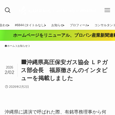
合わせ
#6844 (タイトルなし)
お知らせ
プロフィール
コンサルタン
ホームページをリニューアル、プロパン産業新聞連載
ホーム
お知らせ
🟧沖縄県高圧保安ガス協会 ＬＰガ
2026
ス部会長 福原徹さんのインタビ
2/02
ューを掲載しました
2026年2月2日
沖縄県に講演で呼ばれた際、有銘専務理事から何